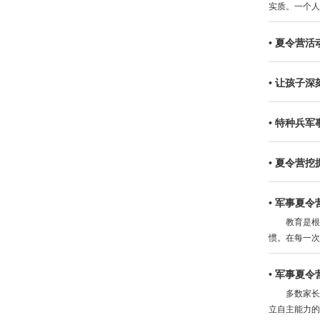
实质。一个人
•
夏令营活
•
让孩子深
•
特种兵军
•
夏令营挖
•
军事夏令
教育是根本
惯。在每一次
•
军事夏令
多数家长都
立自主能力的