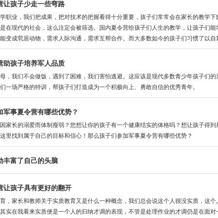
营让孩子少走一些弯路
职业，我们把成果，把对技术的把握看得十分重要，孩子们常常会在家长的教学下缺
但是在现代的社会，这么注定会被筛选。国内夏令营给孩子们人生的教学，让孩子们
能变成茕居动物，需求人际沟通，需求互帮合作。而大多数如今的孩子们习惯了以自我
营助孩子培养军人品质
，我们不会做饭，遇到了困难，我们害怕逃避。这应该是现代多数青少年孩子们的通
们一场严格的特训，帮孩子们打造成为一个积极向上、勇敢自信的优秀青年。
加军事夏令营有哪些优势？
家长的溺爱而体制瘦弱？您想让你的孩子有一个健康结实的体格吗？想让孩子得到最
这里找到属于自己的目标和信心！那么孩子们参加军事夏令营有哪些优势？
动丰富了自己的头脑
营让孩子具有更好的翻开
育，家长和教师关于实质教育又是什么一种概念，我们总会说这个人很没实质，这个
其实在我看来实质便是一个人的归纳才调的表现，不管是处理作业的才调仍是在面对