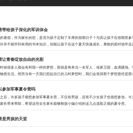
营带给孩子深化的军训体会
的暑假，作为家长的您，是否为孩子定制了丰厚的假期日子？与其让孩子在假期里参
许并不能学到有用的书本知识，却能让孩子在这个夏天快速成长，勇敢的面对他学业
营让青春绽放自由的光彩
候很多人都会有和我一样的梦想，那就是将来当一名军人，保家卫国，血洒疆场。可
物质生活。然而当有一天我们想起自己的儿时梦想时，我们会觉得那个梦想曾经是那
以参加军事夏令营吗
后，许多孩子都想参加军事夏令营，不仅有男孩，还有不少女孩子也很想参加。今天
家长带来帮助，希望这些女生家长能够根据小编介绍的这几点选取正规的夏令营。
营是男孩的天堂