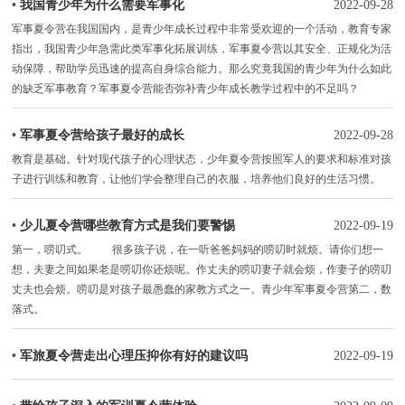
•
我国青少年为什么需要军事化
2022-09-28
军事夏令营在我国国内，是青少年成长过程中非常受欢迎的一个活动，教育专家
指出，我国青少年急需此类军事化拓展训练，军事夏令营以其安全、正规化为活
动保障，帮助学员迅速的提高自身综合能力。那么究竟我国的青少年为什么如此
的缺乏军事教育？军事夏令营能否弥补青少年成长教学过程中的不足吗？
•
军事夏令营给孩子最好的成长
2022-09-28
教育是基础。针对现代孩子的心理状态，少年夏令营按照军人的要求和标准对孩
子进行训练和教育，让他们学会整理自己的衣服，培养他们良好的生活习惯。
•
少儿夏令营哪些教育方式是我们要警惕
2022-09-19
第一，唠叨式。 很多孩子说，在一听爸爸妈妈的唠叨时就烦。请你们想一
想，夫妻之间如果老是唠叨你还烦呢。作丈夫的唠叨妻子就会烦，作妻子的唠叨
丈夫也会烦。唠叨是对孩子最愚蠢的家教方式之一。青少年军事夏令营第二，数
落式。
•
军旅夏令营走出心理压抑你有好的建议吗
2022-09-19