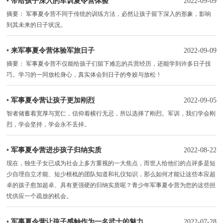
•
带给孩子深入的军训夏令营体验
2022-09-09
摘要： 军事夏令营不同于传统的训练方法，必然让孩子留下深入的形象，影响
到其未来的日子状况。
•
来军事夏令营体验军旅日子
2022-09-09
摘要： 军事夏令营不仅能给孩子们留下难忘的兵营经历，还能学到许多日子技
巧。学习的一同放松身心，真实体会到日子的夸姣与放松！
•
军事夏令营让孩子更加刚烈
2022-09-05
智者储蓄着宽厚与宽仁，信仰着横行无忌，所以选择了刚烈。军训，我们学会刚
烈，学会坚持，学会永不丢掉。
•
军事夏令营进步孩子归纳实质
2022-08-22
现在，独生子女已成为社会上多方重视的一大焦点，而世人给他们的点评多是短
少自理自立才能、短少根柢的团队知道和礼仪知识，那么如何才能让这些本应超
卓的孩子愈加超卓、具有更强硬的归纳实质呢？青少年军事夏令营为您的这些担
忧供应一个疏放的机会。
•
军事夏令营让孩子感触作为一名武士的魅力
2022-07-28