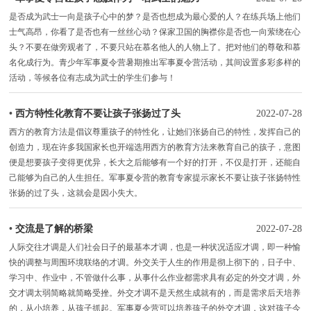
是否成为武士一向是孩子心中的梦？是否也想成为最心爱的人？在练兵场上他们
士气高昂，你看了是否也有一丝丝心动？保家卫国的胸襟你是否也一向萦绕在心
头？不要在做旁观者了，不要只站在慕名他人的人物上了。把对他们的尊敬和慕
名化成行为。青少年军事夏令营暑期推出军事夏令营活动，其间设置多彩多样的
活动，等候各位有志成为武士的学生们参与！
•
西方特性化教育不要让孩子张扬过了头
2022-07-28
西方的教育方法是倡议尊重孩子的特性化，让她们张扬自己的特性，发挥自己的
创造力，现在许多我国家长也开端选用西方的教育方法来教育自己的孩子，意图
便是想要孩子变得更优异，长大之后能够有一个好的打开，不仅是打开，还能自
己能够为自己的人生担任。军事夏令营的教育专家提示家长不要让孩子张扬特性
张扬的过了头，这就会是因小失大。
•
交流是了解的桥梁
2022-07-28
人际交往才调是人们社会日子的最基本才调，也是一种状况适应才调，即一种愉
快的调整与周围环境联络的才调。外交关于人生的作用是彻上彻下的，日子中、
学习中、作业中，不管做什么事，从事什么作业都需求具有必定的外交才调，外
交才调太弱简略就简略受挫。外交才调不是天然生成就有的，而是需求后天培养
的，从小培养，从孩子抓起。军事夏令营可以培养孩子的外交才调，这对孩子今