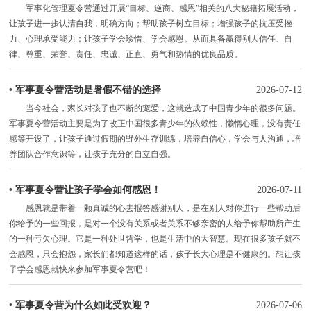
军事化管理夏令营通过开展“目标、逆商、感恩”相关的八大秘籍拓展活动，
让孩子进一步认清自我，明确方向；帮助孩子树立目标；增强孩子的抗压受挫
力、心理承受能力；让孩子学会珍惜、学会感恩。从而具备赢得别人信任、自
律、尊重、荣誉、责任、忠诚、正直、勇气和热情的优良品质。
•
军事夏令营活动是暑假不错的选择
2026-07-12
当今社会，家长对孩子也不断的宠爱，这就造成了中国青少年的很多问题。
军事夏令营活动主要是为了改正中国很多青少年的依赖性，懒惰心理，没有责任
感等开设了，让孩子通过假期的野外生存训练，培养自信心，学会与人沟通，培
养团队合作意识等，让孩子充分的自立自强。
•
军事夏令营让孩子学会如何感恩！
2026-07-11
感恩就是带着一颗真诚的心去报答感谢别人，是在别人对你进行一些帮助后
你给予的一些回报，是对一个没有关系或者关系不够亲密的人给予你帮助所产生
的一种亏欠心理。它是一种处世哲学，也是生活中的大智慧。现在很多孩子就不
会感恩，只会抱怨，家长们都知道这样的话，孩子长大心理是不健康的。想让孩
子学会感恩就快来参加军事夏令营吧！
•
军事夏令营为什么如此受欢迎？
2026-07-06