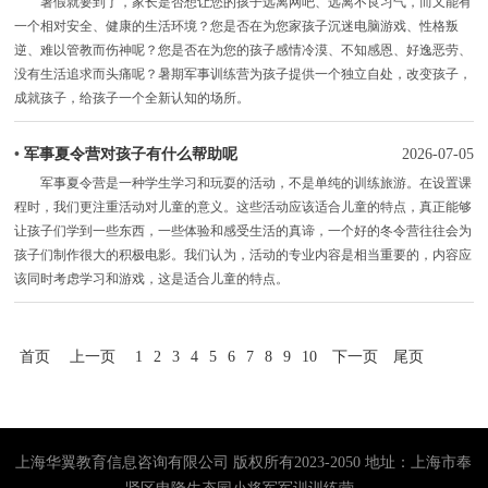
暑假就要到了，家长是否想让您的孩子远离网吧、远离不良习气，而又能有
一个相对安全、健康的生活环境？您是否在为您家孩子沉迷电脑游戏、性格叛
逆、难以管教而伤神呢？您是否在为您的孩子感情冷漠、不知感恩、好逸恶劳、
没有生活追求而头痛呢？暑期军事训练营为孩子提供一个独立自处，改变孩子，
成就孩子，给孩子一个全新认知的场所。
•
军事夏令营对孩子有什么帮助呢
2026-07-05
军事夏令营是一种学生学习和玩耍的活动，不是单纯的训练旅游。在设置课
程时，我们更注重活动对儿童的意义。这些活动应该适合儿童的特点，真正能够
让孩子们学到一些东西，一些体验和感受生活的真谛，一个好的冬令营往往会为
孩子们制作很大的积极电影。我们认为，活动的专业内容是相当重要的，内容应
该同时考虑学习和游戏，这是适合儿童的特点。
首页
上一页
1
2
3
4
5
6
7
8
9
10
下一页
尾页
上海华翼教育信息咨询有限公司 版权所有2023-2050 地址：上海市奉