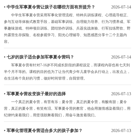
•
中学生军事夏令营让孩子在哪些方面有所提升？
2026-07-14
中学生军事夏令营采用军事化管理流程、特种兵训练课程、心理疏导校正、
参与互动等体验式教育手段，基础军事训练、自理能力培养、行为习惯养成、军
事趣味游戏、特种项目训练、团结协作训练、兵器实战体验、行军拉练野炊、野
外露营生存探险、名校参观学习、阳光心理辅导、知恩感恩分享十二个主题内
容。
•
七岁的孩子适合参加军事夏令营吗？
2026-07-14
军事夏令营有针对7-16岁不同成长阶段的课程设定，而课程内容也有七天到
半个月不等的。课程的目的也为了让当代青少年儿童学会从行动上，出发点上，
在生活有个良好的习惯，做好时间管理，自我管理。
•
军事夏令营改变孩子最好的选择
2026-07-13
一个真正的夏令营，有苦有乐；夏令营，真正的夏令营，有酸有甜；夏令
营，真正的夏令营，有笑有泪。军事夏令营的教官，他会用激情感染着我们，用
纪律约束着我们，用坚强鼓舞着我们，用奋斗激发着我们。
•
军事化管理夏令营适合多大的孩子参加？
2026-07-13