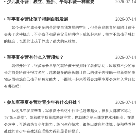
•
少儿夏令营｜独立、挫折、平等和爱一样重要
2026-07-14
•
军事夏令营让孩子得到自我发展
2026-07-14
如今孩子的成长更多的是需要自我发展的空间，但是家庭教育的缺陷让孩子
失去了这种机会，不少孩子都是在父母的呵护下成长起来的，根本不给孩子独处
的机会，也因此让孩子养成了很大的依赖性。
•
军事夏令营有什么入营须知？
2026-07-14
暑假开始了，很多家长早早的就给孩子安排好了暑假活动，应该有不少的家
长之前是给孩子报过名的，越来越多的家长想让自己的孩子去接触一些新鲜的事
物从而锻炼自己孩子的独立能力，下面就一起来看看参加军事夏令营的入营须知
有哪些吧！
•
参加军事夏令营对青少年有什么好处？
2026-07-14
从这几年发展来看，军事夏令营这个行业也越来越火，很多人都将它称之
为“第三课堂”。随着教学质量越来越注重，也就随之第三课堂也水涨船高。在夏
令营中，可以锻炼青少年毅力，练习生存技术，锻炼出健康的体魄，使那些养尊
处优的青少年在生活自理能力得到显著的提升。