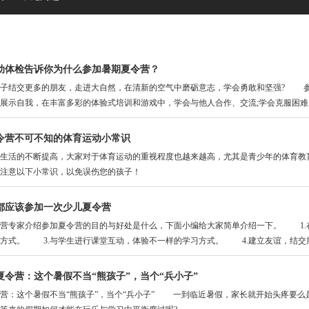
动体检告诉你为什么参加暑期夏令营？
结交更多的朋友，走进大自然，在清新的空气中磨砺意志，学会勇敢和坚强? 参加
展示自我，在丰富多彩的体验式培训和游戏中，学会与他人合作、交流;学会克服困难
令营不可不知的体育运动小常识
活的不断提高，大家对于体育运动的重视程度也越来越高，尤其是青少年的体育教育
注意以下小常识，以免误伤您的孩子！
都应该参加一次少儿夏令营
专家介绍参加夏令营的目的与好处是什么，下面小编给大家简单介绍一下。 1.在
方式。 3.与学生进行课堂互动，体验不一样的学习方式。 4.建立友谊，结交
夏令营：这个暑假不当“熊孩子”，当个“兵小子”
：这个暑假不当“熊孩子”，当个“兵小子” 一到临近暑假，家长就开始头疼要么