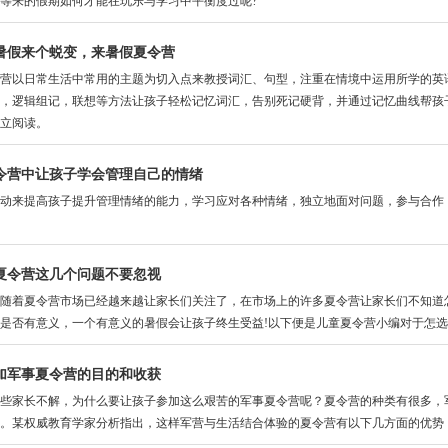
等来的假期如何才能在玩乐与学习中平衡度过呢?
暑假来个蜕变，来暑假夏令营
以日常生活中常用的主题为切入点来教授词汇、句型，注重在情境中运用所学的英语
，逻辑组记，联想等方法让孩子轻松记忆词汇，告别死记硬背，并通过记忆曲线帮孩
立阅读。
令营中让孩子学会管理自己的情绪
来提高孩子提升管理情绪的能力，学习应对各种情绪，独立地面对问题，参与合作，
夏令营这几个问题不要忽视
着夏令营市场已经越来越让家长们关注了，在市场上的许多夏令营让家长们不知道怎
是否有意义，一个有意义的暑假会让孩子终生受益!以下便是儿童夏令营小编对于怎选
加军事夏令营的目的和收获
家长不解，为什么要让孩子参加这么艰苦的军事夏令营呢？夏令营的种类有很多，军
。某权威教育学家分析指出，这样军营与生活结合体验的夏令营有以下几方面的优势