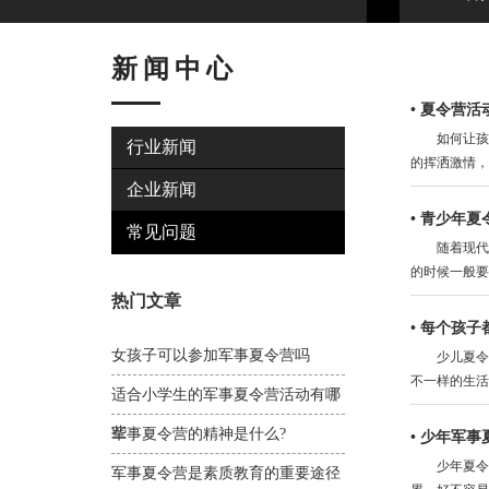
新闻中心
•
夏令营活
如何让孩子
行业新闻
的挥洒激情，
企业新闻
•
青少年夏
常见问题
随着现代生
的时候一般要
热门文章
•
每个孩子
女孩子可以参加军事夏令营吗
少儿夏令营
不一样的生活
适合小学生的军事夏令营活动有哪
些
军事夏令营的精神是什么?
•
少年军事
少年夏令营
军事夏令营是素质教育的重要途径