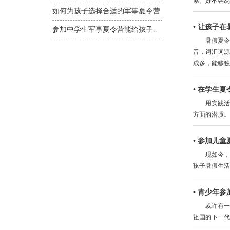
累。好不容易
如何为孩子选择合适的军事夏令营
•
让孩子在
参加中学生军事夏令营能给孩子..
暑假夏令营
音，词汇词源
成多，能够独
•
在学生夏
用实践活动
方面的潜质。
•
参加儿童
现如今，随
孩子暑假生活
•
青少年参
或许有一些
祖国的下一代