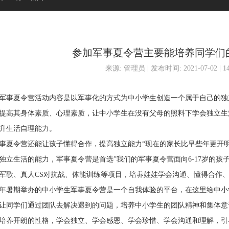
参加军事夏令营主要能培养同学们
来源: 管理员 | 发布时间: 2021-07-02 | 
事夏令营活动内容是以军事化的方式为中小学生创造一个属于自己的独
提高其身体素质、心理素质，让中小学生在没有父母的照料下学会独立生
升生活自理能力。
令营还能让孩子懂得合作，提高独立能力“现在的家长比早些年更开明
独立生活的能力，军事夏令营是首选”我们的军事夏令营面向6-17岁的孩子，
军歌、真人CS对抗战、体能训练等项目，培养娃娃学会沟通、懂得合作
暑期举办的中小学生军事夏令营是一个自我体验的平台，在这里给中小
让同学们通过团队去解决遇到的问题，培养中小学生的团队精神和集体意
培养开朗的性格，学会独立、学会感恩、学会珍惜、学会沟通和理解，引