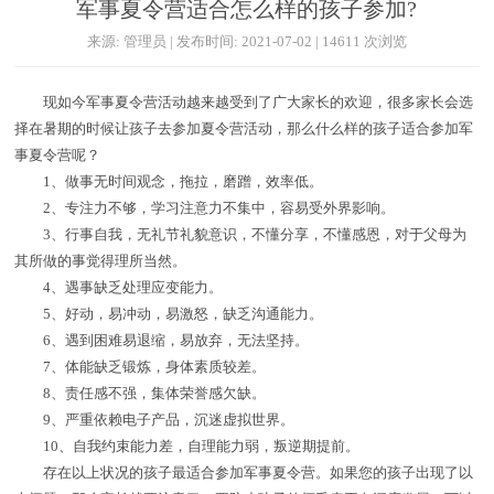
军事夏令营适合怎么样的孩子参加?
来源: 管理员 | 发布时间: 2021-07-02 | 14611 次浏览
现如今军事夏令营活动越来越受到了广大家长的欢迎，很多家长会选
择在暑期的时候让孩子去参加夏令营活动，那么什么样的孩子适合参加军
事夏令营呢？
1、做事无时间观念，拖拉，磨蹭，效率低。
2、专注力不够，学习注意力不集中，容易受外界影响。
3、行事自我，无礼节礼貌意识，不懂分享，不懂感恩，对于父母为
其所做的事觉得理所当然。
4、遇事缺乏处理应变能力。
5、好动，易冲动，易激怒，缺乏沟通能力。
6、遇到困难易退缩，易放弃，无法坚持。
7、体能缺乏锻炼，身体素质较差。
8、责任感不强，集体荣誉感欠缺。
9、严重依赖电子产品，沉迷虚拟世界。
10、自我约束能力差，自理能力弱，叛逆期提前。
存在以上状况的孩子最适合参加军事夏令营。如果您的孩子出现了以