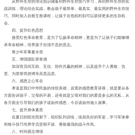
从野外生存的理论知识储备到野外生存技巧学习，再到野外生存的实
战训练，理论结合实战，教会孩子最简单、最真实、最实用的野外生存技
巧。同时加入自救互救课程，让孩子在危机时刻可以获得更多的生存机
会。
四、提升红色思想
接受红色革命教育，是为了弘扬革命精神，更是为了让孩子们能够继
承革命精神，培养孩子自强不息的意志。
青少年军事夏令营
五、增强团队荣誉感
加深营员间互助、互信、协作共赢的精神，以及提升个人勇敢、负
责、为荣誉而拼搏等高贵品质。
六、感恩之心常在
孝道是我们中华民族的传统美德，设置的感恩教育讲座，就是要从各
方面告诉孩子，父母的不易，还有就是父母对我们的爱是多么的无私，从
各方面去引导我们的孩子该如何感恩，今后该如何做人做事。
七、提升身体素质
在夏日的阳光照射下，组织队列训练，练就良好的军姿，学习军体拳
和格斗技巧培养学员坚韧不拔、勇敢顽强的战斗作风。
八、时间观念增强