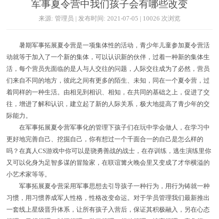
军事夏令营中我们孩子会有哪些改变
来源: 管理员 | 发布时间: 2021-07-05 | 10026 次浏览
暑期军事拓展夏令营是一项集体性的活动，青少年儿童参加夏令营活
动就等于加入了一个新的集体，可以认识新的伙伴，过着一种新的集体生
活，每个营员先面临的是人与人交往的问题，人际交往成为了必然，营员
们来自不同的地方，彼此之间有更多的陌生、未知，同在一个夏令营，过
着同样的一种生活。由相见到相识、相知，在共同的基础之上，促进了交
往，增进了解和认识，建立起了新的人际关系，极大地提高了青少年的交
际能力。
在军事拓展夏令营军事化的管理下孩子们在玩中学会做人，在学习中
更好地完善自己、挖掘自己，你有想过一个千面合一的自己是怎么样的
吗？在真人CS游戏中你可以是骁勇善战的战士，在存训练，逃生演练里你
又可以化身为足智多谋的冒险家，在联谊篝火晚会里又变成了才华横溢的
小艺术家等等。
军事拓展夏令营采用军事思想去引导孩子一种行为，用行为铸就一种
习惯，用习惯养成军人性格，性格改变命运。对于学员管理我们最新推出
一套线上星级晋升体系，让所有孩子入营后，保证其积极融入，另在心态