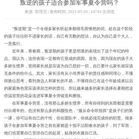
叛逆的孩子适合参加军事夏令营吗？
来源: 管理员 | 发布时间: 2021-05-20 | 14743 次浏览
“叛逆期”是一个令很多家长听起来都很毛骨悚然的词。处在这个阶段
的孩子往往听不进家长的话，自己有无数的想法，自认为自己是个大人，
一意孤行。
近年来，青春期，叛逆期的孩子更是明显的表现出了这个年纪的特
点。我认为，这些表现一定都有它形成的原因。首先，因为现在的孩子大
多娇生惯养，觉得家长就是应该为自己想好一切，自己要什么家长就应该
无条件的给什么。其次，家长没有从小培养孩子的责任感和同理心，不懂
得换位思考，看到身边人和家长的不易，不懂得自己在这个年龄或者以后
的家庭角色里应该承担怎样的责任。所以越来越多的家长选择在暑期把这
些温室里的花朵送进军事夏令营锻造和磨练。
在军事夏令营里，没有那么多娇生惯养，所有你得到的东西都是需要
付出艰辛的。也没有那么多的和颜悦色，“服从命令听指挥”是孩子们的第
一课，你可以有自己的个性，但在团队中，你就必须完成你的职责。很多
孩子在参加军事夏令营之前在家都是十指不沾阳春水的孩子，到了军营，
他们也需要自己安排自己的起居，贴身的衣服自己洗。