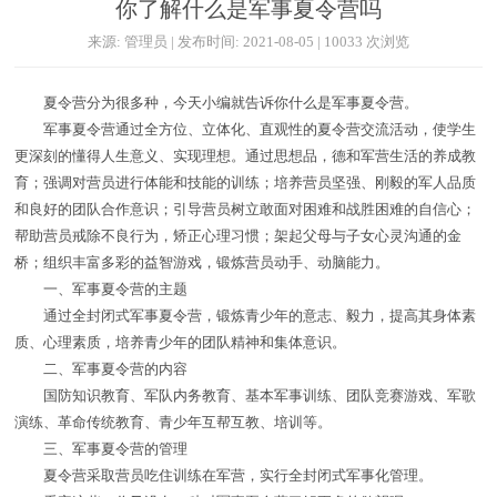
你了解什么是军事夏令营吗
来源: 管理员 | 发布时间: 2021-08-05 | 10033 次浏览
夏令营分为很多种，今天小编就告诉你什么是军事夏令营。
军事夏令营通过全方位、立体化、直观性的夏令营交流活动，使学生
更深刻的懂得人生意义、实现理想。通过思想品，德和军营生活的养成教
育；强调对营员进行体能和技能的训练；培养营员坚强、刚毅的军人品质
和良好的团队合作意识；引导营员树立敢面对困难和战胜困难的自信心；
帮助营员戒除不良行为，矫正心理习惯；架起父母与子女心灵沟通的金
桥；组织丰富多彩的益智游戏，锻炼营员动手、动脑能力。
一、军事夏令营的主题
通过全封闭式军事夏令营，锻炼青少年的意志、毅力，提高其身体素
质、心理素质，培养青少年的团队精神和集体意识。
二、军事夏令营的内容
国防知识教育、军队内务教育、基本军事训练、团队竞赛游戏、军歌
演练、革命传统教育、青少年互帮互教、培训等。
三、军事夏令营的管理
夏令营采取营员吃住训练在军营，实行全封闭式军事化管理。