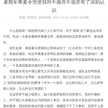
暑期军事夏令营使我对不抛弃不放弃有了深刻认
识
来源: 管理员 | 发布时间: 2021-10-26 | 10039 次浏览
什么是精英？我想因为每个人心智不同，对于‘精英’的了解也会有所
不同。而这一次参加暑期军事夏令营，获取得到的启发更加科学、更加接
近。
回忆起来，暑假夏令营期间让我体会到了《士兵突击》中许三多的生
活，有新的感悟。结合军事夏令营带队老师的讲解，老师提点着我们：两
个完全相反的两种类型的人，一个是新兵连基础最好而且最聪明复杂的成
长，一个是基础最差但最刻苦单纯的三多。
我想夏令营当中通过看完士兵突击的我都会发现，成长走的弯路最
多，三多却很少走弯路！这值得我们反思：我们怎样才能让自己不会陷
入“聪明反被聪明误”的窘境？作为一个领导，怎么样识别人才，怎么样带
领人进步，怎么样去打造团队？
在这世界不缺少聪明人，缺少的是即聪明又刻苦努力、坚持不懈的
人，对于我们大多数自以为聪明的人来说，坚持与刻苦才是前进中的最需
要的素质；我深刻的体会到耍小聪明、偷懒是干不了大事的，也算不上真