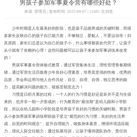
男孩子参加军事夏令营有哪些好处？
来源: 管理员 | 发布时间: 2025-09-07 | 12481 次浏览
少年时期是人生最美好的阶段，也是孩子品德养成的关键时期，而很
多家长反映自己的孩子自己能力差，不够独立，爱黏人，不爱运动等！归
其原因，家长们总是以为自己的孩子小，什么事情都喜欢代劳了，让孩子
从小就有了依赖的心理！这些问题都可以让孩子来参加军事训练来改变
的！
男孩军事夏令营体验式教育，通过军营集体生活，理性管理青春期情
绪，通过军营生活历炼青少年良好心理素质，培养其坚强的性格，优秀的
品质，学会和运用与他人合作共处，自立、自理、自强，独立思考的能
力，提高解决问题的能力，锻炼坚韧意志力！
习惯是日积月累的过程；一个人的行为习惯是好还是坏并不是与生俱
来的，也并非一朝一夕形成的；行为教育的“最佳期”是幼儿园和小学阶
段，所以在幼儿园和小学阶段是培养孩子良好的习惯的关键时期。男孩子
从小参加男孩军事训练帮助孩子竖立“规范的行为习惯，良好的生活养
成，自觉的时间观念”，提升自理能力，锻炼身体素质，增强环境适应能
力，强化人际交往能力；通过拓展培训，让孩子懂得团队协作、责任担