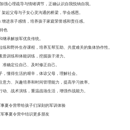
导 加强心理疏导与情绪调节，正确认识自我悦纳自我。
教育 架起父母与子女心灵沟通的桥梁，学会感恩。
活动 增进亲子感情，培养孩子家庭荣誉感和责任感。
特色
习和继承解放军优良传统。
足拉练和野外生存课程，培养互帮互助、共度难关的集体协作性。
体素质训练和体能训练，挖掘孩子潜力。
己、准确定位自己、及时修正自己。
孩子，懂得生活的艰辛，体谅父母，理解社会。
员注意力、兴趣培养和时间管理能力，提高学习效率。
击行动、战术演练，重温战场生活，增强作战能力。
事夏令营带给孩子们深刻的军训体验
军事夏令营中结识更多朋友