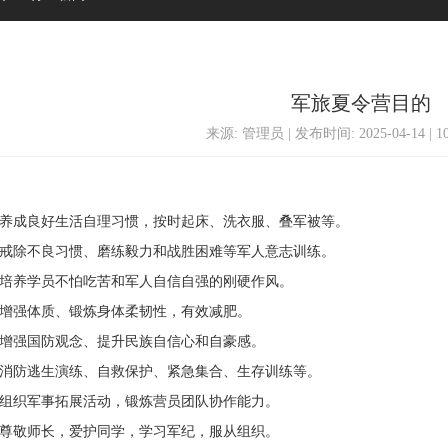
军旅夏令营目的
来源: 管理员 | 发布时间: 2025-04-14 | 
惰 养成良好生活自理习惯，按时起床、洗衣服、叠军被等。
控 戒除不良习惯、磨练毅力和战胜困难等军人意志训练。
立 培养学员不怕吃苦和军人自信自强的刚硬作风。
术 增强体质、锻炼身体柔韧性，有效减肥。
验 增强国防观念、提升民族自信心和自豪感。
应 消防逃生演练、自救保护、紧急集合、生存训练等。
育 组织军事拓展活动，锻炼营员团队协作能力。
仪 尊敬师长，爱护同学，学习军纪，服从组织。