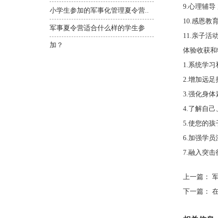
9.心理辅
小学生参加的军事化管理夏令营..
10.感恩
军事夏令营适合什么样的学生参
11.亲子
加？
体验收获和
1.系统学
2.增加远
3.强化身
4.了解自
5.使您的
6.加强学
7.融入突
上一篇：
军
下一篇：
在