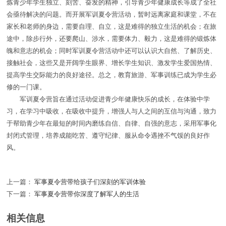
炼青少年学生独立、刻苦、奋发的精神，引导青少年健康成长等成了全社
会亟待解决的问题。而开展军训夏令营活动，暂时远离家庭和课堂，不在
家长和老师的身边，需要自理、自立，这是难得的独立生活的机会；在旅
途中，除步行外，还要爬山、涉水，需要体力、毅力，这是难得的锻炼体
魄和意志的机会；同时军训夏令营活动中还可以认识大自然、了解历史、
接触社会，这些又是开阔学生眼界、增长学生知识、激发学生爱国热情、
提高学生交际能力的良好途径。总之，教育旅游、军事训练已成为学生必
修的一门课。
军训夏令营旨在通过活动促进青少年健康快乐的成长，在体验中学
习，在学习中吸收，在吸收中提升，增强人与人之间的互信与沟通，致力
于帮助青少年在最短的时间内磨练自信、自律、自强的意志，采用军事化
封闭式管理，培养成能吃苦、遵守纪律、服从命令遇挫不气馁的良好作
风。
上一篇：
军事夏令营带给孩子们深刻的军训体验
下一篇：
军事夏令营带你深度了解军人的生活
相关信息