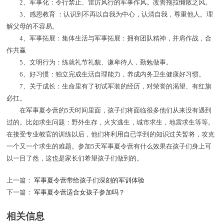
2、军事化：令行禁止、雷厉风行的军事作风。改善拖拉懒散之风。
3、感恩教育 ：认识到不再以自我为中心，认清自我，尊重他人。理
解父母的不容易。
4、军事拓展：集体生活与军事拓展：拥有团队精神，并肩作战，合
作共赢
5、文明行为：练就礼节礼貌、谦卑待人，勤勉做事。
6、好习惯：独立完成生活自理能力，养成内务卫生健康好习惯。
7、关于成长：生命里有了初试军装的经历，对荣誉的渴望、有红旗
必扛。
在军事夏令营的5天时间里面，孩子们将面临很多他们从来没有遇到
过的。比如求生问题：野外生存，火灾逃生，城市求生，地震求生等等。
在接受专业教官的训练以后，他们将利用自已学到的知识过关暂将，攻克
一个又一个求生的难题。参加5天军事夏令营有什么效果在孩子们身上可
以一目了然，这也是家长们希望孩子们做到的。
上一篇：
军事夏令营带给孩子们深刻的军训体验
下一篇：
军事夏令营适合女孩子参加吗？
相关信息