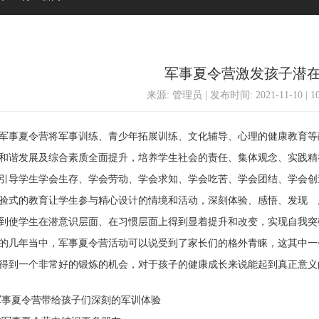
军事夏令营激发孩子潜
来源: 管理员 | 发布时间: 2021-11-10 | 
事夏令营将军事训练、青少年拓展训练、文化辅导、心理的健康教育等
和谐发展及综合素质全面提升，培养学生社会的责任、集体观念、实践精
引导学生学会生存、学会劳动、学会求知、学会吃苦、学会团结、学会创
式的教育让学生参与精心设计的情境和活动，深刻体验、感悟、发现 
到使学生在潜意识层面、在习惯层面上得到显着提升和改变，实现自我突
几年当中，军事夏令营活动可以说受到了家长们的格外青睐，这其中一
得到一个非常好的锻炼的机会，对于孩子的健康成长来说能起到真正意义
事夏令营带给孩子们深刻的军训体验