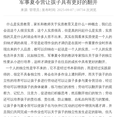
军事夏令营让孩子具有更好的翻开
来源: 管理员 | 发布时间: 2025-09-07 | 18734 次浏览
什么是实质教育，家长和教师关于实质教育又是什么一种概念，我们总
会说这个人很没实质，这个人实质很高，但是真的问起什么是实质，实质
指的又是什么时就会有许多人答不出来。其实在我看来实质便是一个人的
归纳才调的表现，不管是处理作业的才调仍是在面对一件重要作业时所表
现出来的个人品质，都可以归纳在一起说是一个人的实质。一个人的实质
包含许多方面，比如独立性。军事夏令营的教训专家指出关于孩子的独立
性要从小进行培养，这样才调使孩子在往后的成长中具有更好的翻开。
一个人的独立性是学不来的，它不是经过书本获得的，而是经过实践获
得的，假定不具备独立性，将会在许多作业上遭到羁绊。而关于孩子的自
立性的培养可以让孩子多进行劳动还可以让孩子多参与夏令营活动，经过
劳动可以增强孩子的身体健康，练习他们的准性；劳动可以翻开孩子的观
察力、记忆力、注意力，促进他们积极思考，然后翻开他们的智力；劳动
还可以培养孩子的责任感、责任感、防止懒散、自私自利等恶习的繁殖。
让孩子参与夏令营可以使孩子在与伙伴们互动的过程中增强沟通才调，并
且我们共同完成一件作业也可以关于孩子的独立性发生必定的影响。但凡