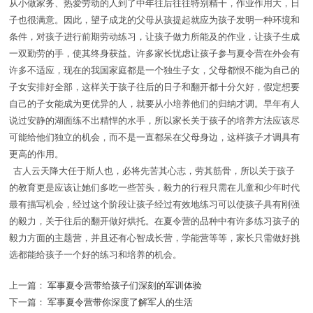
从小做家务、热爱劳动的人到了中年往后往往特别精干，作业作用大，日
子也很满意。因此，望子成龙的父母从孩提起就应为孩子发明一种环境和
条件，对孩子进行前期劳动练习，让孩子做力所能及的作业，让孩子生成
一双勤劳的手，使其终身获益。许多家长忧虑让孩子参与夏令营在外会有
许多不适应，现在的我国家庭都是一个独生子女，父母都恨不能为自己的
子女安排好全部，这样关于孩子往后的日子和翻开都十分欠好，假定想要
自己的子女能成为更优异的人，就要从小培养他们的归纳才调。早年有人
说过安静的湖面练不出精悍的水手，所以家长关于孩子的培养方法应该尽
可能给他们独立的机会，而不是一直都呆在父母身边，这样孩子才调具有
更高的作用。
古人云天降大任于斯人也，必将先苦其心志，劳其筋骨，所以关于孩子
的教育更是应该让她们多吃一些苦头，毅力的行程只需在儿童和少年时代
最有描写机会，经过这个阶段让孩子经过有效地练习可以使孩子具有刚强
的毅力，关于往后的翻开做好烘托。在夏令营的品种中有许多练习孩子的
毅力方面的主题营，并且还有心智成长营，学能营等等，家长只需做好挑
选都能给孩子一个好的练习和培养的机会。
上一篇：
军事夏令营带给孩子们深刻的军训体验
下一篇：
军事夏令营带你深度了解军人的生活