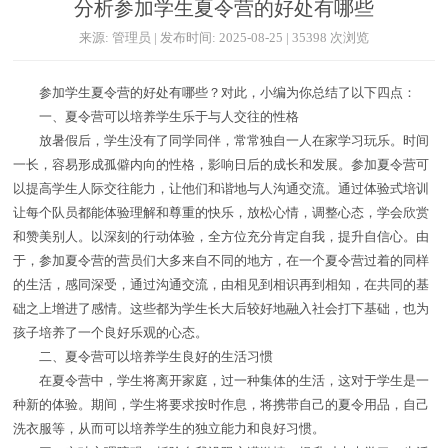
分析参加学生夏令营的好处有哪些
来源: 管理员 | 发布时间: 2025-08-25 | 35398 次浏览
参加学生夏令营的好处有哪些？对此，小编为你总结了以下四点：
一、夏令营可以培养学生乐于与人交往的性格
放暑假后，学生没有了同学同伴，常常独自一人在家学习玩乐。时间
一长，容易形成孤僻内向的性格，影响日后的成长和发展。参加夏令营可
以提高学生人际交往能力，让他们和谐地与人沟通交流。通过体验式培训
让每个队员都能体验理解和尊重的快乐，放松心情，调整心态，学会欣赏
和赞美别人。以深刻的行动体验，全方位充分肯定自我，提升自信心。由
于，参加夏令营的营员们大多来自不同的地方，在一个夏令营过着的同样
的生活，感同深受，通过沟通交流，由相见到相识再到相知，在共同的基
础之上增进了感情。这些都为学生长大后较好地融入社会打下基础，也为
孩子培养了一个良好乐观的心态。
二、夏令营可以培养学生良好的生活习惯
在夏令营中，学生将离开家庭，过一种集体的生活，这对于学生是一
种新的体验。期间，学生将要求按时作息，将携带自己的夏令用品，自己
洗衣服等，从而可以培养学生的独立能力和良好习惯。