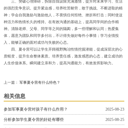
三、突破心理障碍，拆除自我设限充满激情，提升对未来学习、生活
的强烈竞争意识。提升紧迫感，培养吃苦耐劳，敢于挑战、不断进取的精
神；学会自我激励与激励他人，不畏惧任何拒绝、挫折和打击；同时使这
种活力和热情长久的维持。在有效沟通的基础上，提高同学间的合作精
神。清除老师、父母、同学等之间的隔阂，多一些理解和认同；热爱集
体，愿意为团队和同学多付出，不计得失做好每件小事情；学习全情投
入，能够正确的面对成功与失败的心态。
四、夏令营可以让学生开阔视野陶冶性情挖掘潜能，促成深层次的心
质蜕变，提升生命整体素质。培养责任感，激发感恩的心态，建立成功的
人生价值体系。瞬间建立亲和力，提高沟通能力，有效发挥影响力。
上一篇：
军事夏令营有什么特色？
相关信息
参加军事夏令营对孩子有什么作用？
2025-08-23
分析参加学生夏令营的好处有哪些
2025-08-25