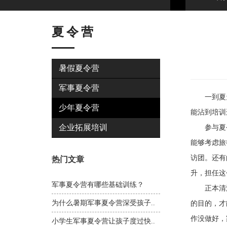
夏令营
暑假夏令营
军事夏令营
一到夏天
少年夏令营
能沾到培训
企业拓展培训
参与夏令
能够考虑旅
访团。还有
热门文章
升，担任这
军事夏令营有哪些基础训练？
正本清源
为什么暑期军事夏令营深受孩子..
的目的，才
作没做好，
小学生军事夏令营让孩子度过快..